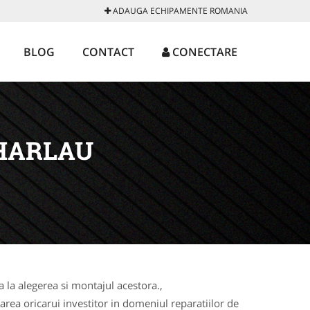
ADAUGA ECHIPAMENTE ROMANIA
BLOG
CONTACT
CONECTARE
HARLAU
la alegerea si montajul acestora.,
rea oricarui investitor in domeniul reparatiilor de