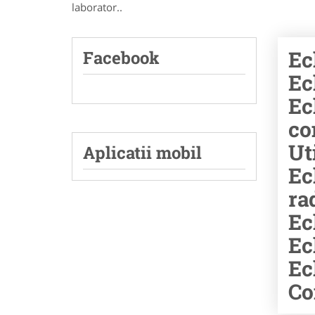
laborator..
Ec
Facebook
Ec
Ec
co
Ut
Aplicatii mobil
Ec
ra
Ec
Ec
Ec
Co