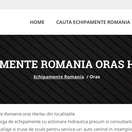
HOME
CAUTA ECHIPAMENTE ROMANIA
AMENTE ROMANIA ORAS 
Echipamente Romania
/
Oras
e Romania oras Harlau
din localitatile
rga de echipamente cu actionare hidraulica precum si consultanta 
laje si truse de scule pentru service-uri auto venind in intampina