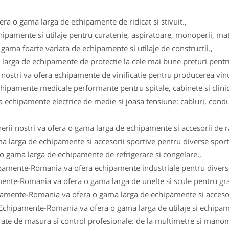
fera o gama larga de echipamente de ridicat si stivuit.,
ipamente si utilaje pentru curatenie, aspiratoare, monoperii, ma
gama foarte variata de echipamente si utilaje de constructii.,
arga de echipamente de protectie la cele mai bune preturi pentru 
i nostri va ofera echipamente de vinificatie pentru producerea vinul
ipamente medicale performante pentru spitale, cabinete si clinici
 echipamente electrice de medie si joasa tensiune: cabluri, conduc
erii nostri va ofera o gama larga de echipamente si accesorii de r
a larga de echipamente si accesorii sportive pentru diverse sportu
 o gama larga de echipamente de refrigerare si congelare.,
ipamente-Romania va ofera echipamente industriale pentru diverse
ente-Romania va ofera o gama larga de unelte si scule pentru gra
pamente-Romania va ofera o gama larga de echipamente si accesor
 Echipamente-Romania va ofera o gama larga de utilaje si echipam
e de masura si control profesionale: de la multimetre si manomet