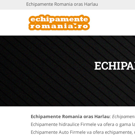
Echipamente Romania oras Harlau
ECHIP
Echipamente Romania oras Harlau
:
Echipament
Echipamente hidraulice Firmele va ofera o gama la
Echipamente Auto Firmele va ofera echipamente, uti