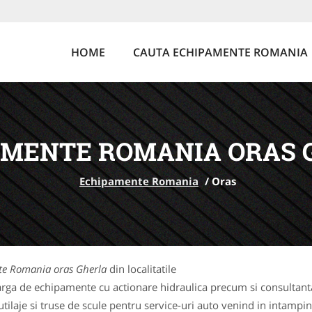
HOME
CAUTA ECHIPAMENTE ROMANIA
AMENTE ROMANIA ORAS 
Echipamente Romania
/
Oras
e Romania oras Gherla
din localitatile
rga de echipamente cu actionare hidraulica precum si consultanta 
laje si truse de scule pentru service-uri auto venind in intampina