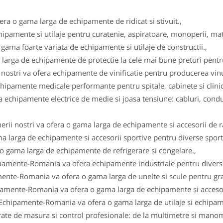
fera o gama larga de echipamente de ridicat si stivuit.,
ipamente si utilaje pentru curatenie, aspiratoare, monoperii, ma
gama foarte variata de echipamente si utilaje de constructii.,
arga de echipamente de protectie la cele mai bune preturi pentru 
i nostri va ofera echipamente de vinificatie pentru producerea vinul
ipamente medicale performante pentru spitale, cabinete si clinici
 echipamente electrice de medie si joasa tensiune: cabluri, conduc
erii nostri va ofera o gama larga de echipamente si accesorii de r
a larga de echipamente si accesorii sportive pentru diverse sportu
 o gama larga de echipamente de refrigerare si congelare.,
ipamente-Romania va ofera echipamente industriale pentru diverse
ente-Romania va ofera o gama larga de unelte si scule pentru gra
pamente-Romania va ofera o gama larga de echipamente si accesor
 Echipamente-Romania va ofera o gama larga de utilaje si echipam
e de masura si control profesionale: de la multimetre si manomet