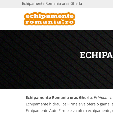
Echipamente Romania oras Gherla
ECHIP
Echipamente Romania oras Gherla
:
Echipament
Echipamente hidraulice Firmele va ofera o gama la
Echipamente Auto Firmele va ofera echipamente, uti