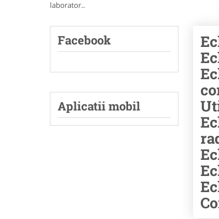
laborator..
Ec
Facebook
Ec
Ec
co
Ut
Aplicatii mobil
Ec
ra
Ec
Ec
Ec
Co