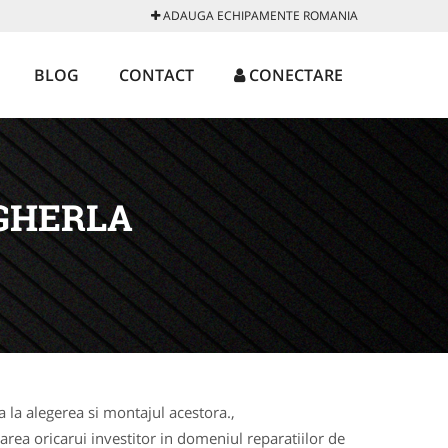
ADAUGA ECHIPAMENTE ROMANIA
BLOG
CONTACT
CONECTARE
GHERLA
la alegerea si montajul acestora.,
rea oricarui investitor in domeniul reparatiilor de