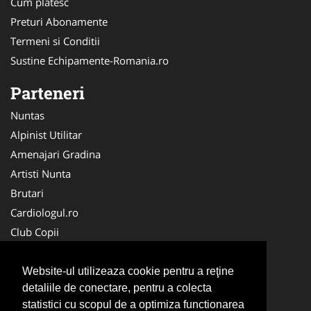
Cum platesc
Preturi Abonamente
Termeni si Conditii
Sustine Echipamente-Romania.ro
Parteneri
Nuntas
Alpinist Utilitar
Amenajari Gradina
Artisti Nunta
Brutari
Cardiologul.ro
Club Copii
Oftalmologul.ro
Ambalaje Romania
Website-ul utilizeaza cookie pentru a reţine
detaliile de conectare, pentru a colecta
Cabinet-Individual.ro
statistici cu scopul de a optimiza functionarea
CentruInchirieri.ro