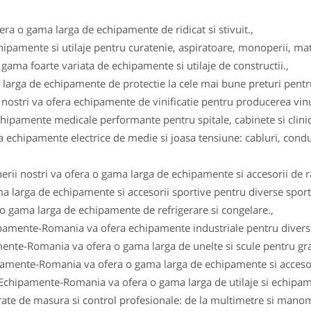
fera o gama larga de echipamente de ridicat si stivuit.,
ipamente si utilaje pentru curatenie, aspiratoare, monoperii, ma
gama foarte variata de echipamente si utilaje de constructii.,
arga de echipamente de protectie la cele mai bune preturi pentru 
i nostri va ofera echipamente de vinificatie pentru producerea vinul
ipamente medicale performante pentru spitale, cabinete si clinici
 echipamente electrice de medie si joasa tensiune: cabluri, conduc
erii nostri va ofera o gama larga de echipamente si accesorii de r
a larga de echipamente si accesorii sportive pentru diverse sportu
 o gama larga de echipamente de refrigerare si congelare.,
ipamente-Romania va ofera echipamente industriale pentru diverse
ente-Romania va ofera o gama larga de unelte si scule pentru gra
pamente-Romania va ofera o gama larga de echipamente si accesor
 Echipamente-Romania va ofera o gama larga de utilaje si echipam
e de masura si control profesionale: de la multimetre si manomet