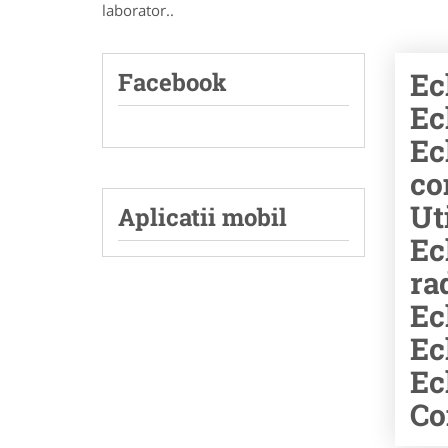
laborator..
Ec
Facebook
Ec
Ec
co
Ut
Aplicatii mobil
Ec
ra
Ec
Ec
Ec
Co