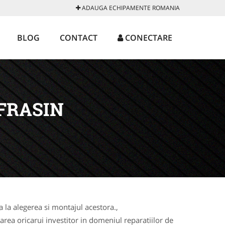
ADAUGA ECHIPAMENTE ROMANIA
BLOG
CONTACT
CONECTARE
FRASIN
la alegerea si montajul acestora.,
rea oricarui investitor in domeniul reparatiilor de