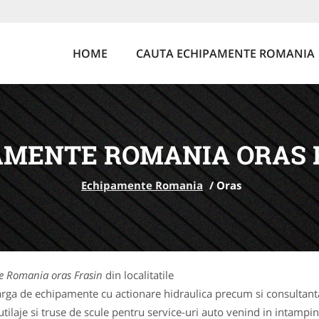
HOME
CAUTA ECHIPAMENTE ROMANIA
AMENTE ROMANIA ORAS 
Echipamente Romania
/
Oras
 Romania oras Frasin
din localitatile
rga de echipamente cu actionare hidraulica precum si consultanta 
laje si truse de scule pentru service-uri auto venind in intampina