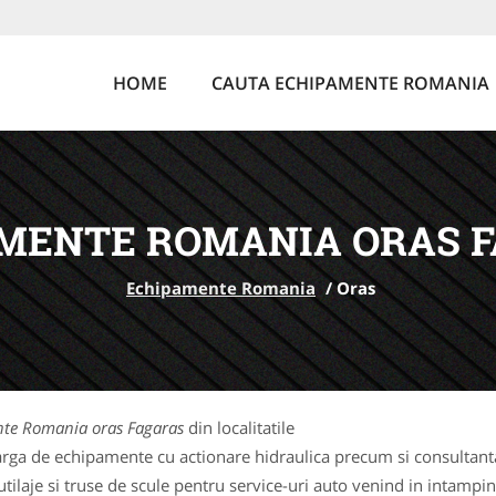
HOME
CAUTA ECHIPAMENTE ROMANIA
MENTE ROMANIA ORAS 
Echipamente Romania
/
Oras
te Romania oras Fagaras
din localitatile
rga de echipamente cu actionare hidraulica precum si consultanta 
laje si truse de scule pentru service-uri auto venind in intampina