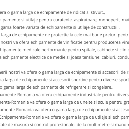
fera o gama larga de echipamente de ridicat si stivuit.,
ipamente si utilaje pentru curatenie, aspiratoare, monoperii, ma
gama foarte variata de echipamente si utilaje de constructii.,
arga de echipamente de protectie la cele mai bune preturi pentru 
i nostri va ofera echipamente de vinificatie pentru producerea vinul
ipamente medicale performante pentru spitale, cabinete si clinici
 echipamente electrice de medie si joasa tensiune: cabluri, conduc
erii nostri va ofera o gama larga de echipamente si accesorii de r
a larga de echipamente si accesorii sportive pentru diverse sportu
 o gama larga de echipamente de refrigerare si congelare.,
ipamente-Romania va ofera echipamente industriale pentru diverse
ente-Romania va ofera o gama larga de unelte si scule pentru gra
pamente-Romania va ofera o gama larga de echipamente si accesor
 Echipamente-Romania va ofera o gama larga de utilaje si echipam
e de masura si control profesionale: de la multimetre si manomet