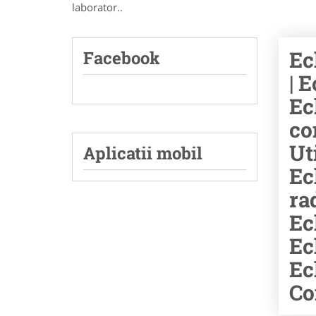
laborator..
Ec
Facebook
| 
Ec
co
Ut
Aplicatii mobil
Ec
ra
Ec
Ec
Ec
Co