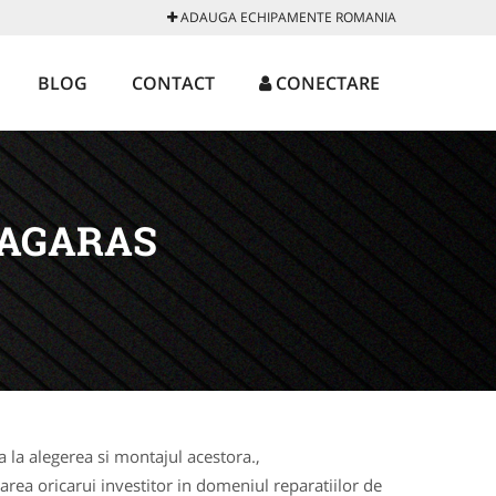
ADAUGA ECHIPAMENTE ROMANIA
BLOG
CONTACT
CONECTARE
FAGARAS
la alegerea si montajul acestora.,
rea oricarui investitor in domeniul reparatiilor de