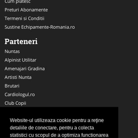
Cum platesc
Preturi Abonamente
Termeni si Conditii
Sustine Echipamente-Romania.ro
Parteneri
Nuntas
Alpinist Utilitar
Amenajari Gradina
Artisti Nunta
Brutari
Cardiologul.ro
Club Copii
Oftalmologul.ro
Ambalaje Romania
Website-ul utilizeaza cookie pentru a reţine
detaliile de conectare, pentru a colecta
Cabinet-Individual.ro
statistici cu scopul de a optimiza functionarea
CentruInchirieri.ro