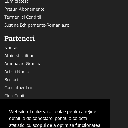
Cum platesc
Preturi Abonamente
Termeni si Conditii
Sustine Echipamente-Romania.ro
Parteneri
Nuntas
Alpinist Utilitar
Amenajari Gradina
Artisti Nunta
Brutari
Cardiologul.ro
Club Copii
Oftalmologul.ro
Ambalaje Romania
Website-ul utilizeaza cookie pentru a reţine
detaliile de conectare, pentru a colecta
Cabinet-Individual.ro
statistici cu scopul de a optimiza functionarea
CentruInchirieri.ro