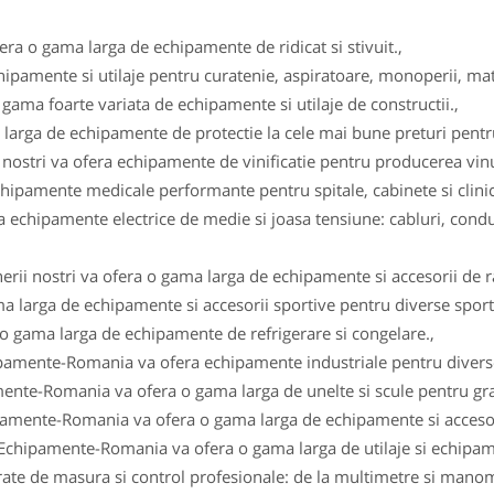
fera o gama larga de echipamente de ridicat si stivuit.,
ipamente si utilaje pentru curatenie, aspiratoare, monoperii, ma
gama foarte variata de echipamente si utilaje de constructii.,
arga de echipamente de protectie la cele mai bune preturi pentru 
i nostri va ofera echipamente de vinificatie pentru producerea vinul
ipamente medicale performante pentru spitale, cabinete si clinici
 echipamente electrice de medie si joasa tensiune: cabluri, conduc
erii nostri va ofera o gama larga de echipamente si accesorii de r
a larga de echipamente si accesorii sportive pentru diverse sportu
 o gama larga de echipamente de refrigerare si congelare.,
ipamente-Romania va ofera echipamente industriale pentru diverse
ente-Romania va ofera o gama larga de unelte si scule pentru gra
pamente-Romania va ofera o gama larga de echipamente si accesor
 Echipamente-Romania va ofera o gama larga de utilaje si echipam
e de masura si control profesionale: de la multimetre si manomet