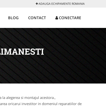
ADAUGA ECHIPAMENTE ROMANIA
BLOG
CONTACT
CONECTARE
LIMANESTI
la alegerea si montajul acestora.,
rea oricarui investitor in domeniul reparatiilor de