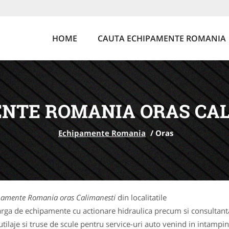
HOME
CAUTA ECHIPAMENTE ROMANIA
NTE ROMANIA ORAS CA
Echipamente Romania
/
Oras
pamente Romania oras Calimanesti
din localitatile
rga de echipamente cu actionare hidraulica precum si consultanta 
laje si truse de scule pentru service-uri auto venind in intampina