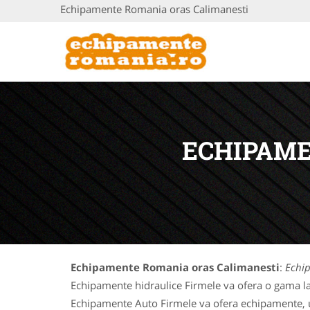
Echipamente Romania oras Calimanesti
ECHIPAME
Echipamente Romania oras Calimanesti
:
Echi
Echipamente hidraulice Firmele va ofera o gama la
Echipamente Auto Firmele va ofera echipamente, uti