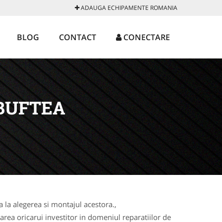
ADAUGA ECHIPAMENTE ROMANIA
BLOG
CONTACT
CONECTARE
BUFTEA
la alegerea si montajul acestora.,
rea oricarui investitor in domeniul reparatiilor de