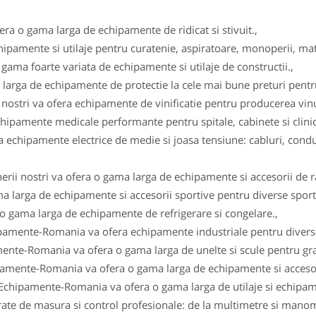
fera o gama larga de echipamente de ridicat si stivuit.,
ipamente si utilaje pentru curatenie, aspiratoare, monoperii, ma
gama foarte variata de echipamente si utilaje de constructii.,
arga de echipamente de protectie la cele mai bune preturi pentru 
i nostri va ofera echipamente de vinificatie pentru producerea vinul
ipamente medicale performante pentru spitale, cabinete si clinici
 echipamente electrice de medie si joasa tensiune: cabluri, conduc
erii nostri va ofera o gama larga de echipamente si accesorii de r
a larga de echipamente si accesorii sportive pentru diverse sportu
 o gama larga de echipamente de refrigerare si congelare.,
ipamente-Romania va ofera echipamente industriale pentru diverse
ente-Romania va ofera o gama larga de unelte si scule pentru gra
pamente-Romania va ofera o gama larga de echipamente si accesor
 Echipamente-Romania va ofera o gama larga de utilaje si echipam
e de masura si control profesionale: de la multimetre si manomet