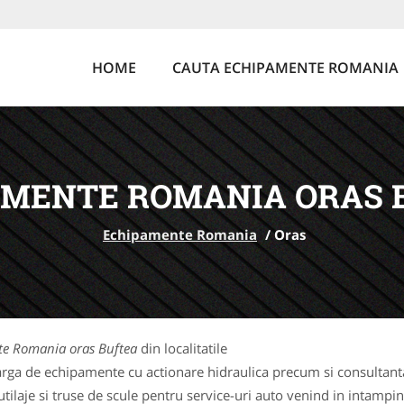
HOME
CAUTA ECHIPAMENTE ROMANIA
AMENTE ROMANIA ORAS 
Echipamente Romania
/
Oras
e Romania oras Buftea
din localitatile
rga de echipamente cu actionare hidraulica precum si consultanta 
laje si truse de scule pentru service-uri auto venind in intampina