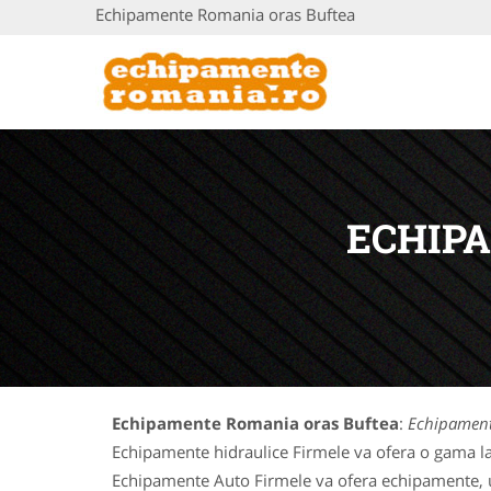
Echipamente Romania oras Buftea
ECHIP
Echipamente Romania oras Buftea
:
Echipament
Echipamente hidraulice Firmele va ofera o gama la
Echipamente Auto Firmele va ofera echipamente, uti