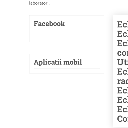
laborator..
Ec
Facebook
Ec
Ec
co
Ut
Aplicatii mobil
Ec
ra
Ec
Ec
Ec
Co