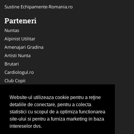
Sustine Echipamente-Romania.ro
Parteneri
Nuntas
Alpinist Utilitar
Amenajari Gradina
Artisti Nunta
Brutari
Cardiologul.ro
Club Copii
Oftalmologul.ro
Ambalaje Romania
Website-ul utilizeaza cookie pentru a reţine
detaliile de conectare, pentru a colecta
Cabinet-Individual.ro
statistici cu scopul de a optimiza functionarea
CentruInchirieri.ro
site-ului si pentru a furniza marketing in baza
Cursuri Romania
intereselor dvs.