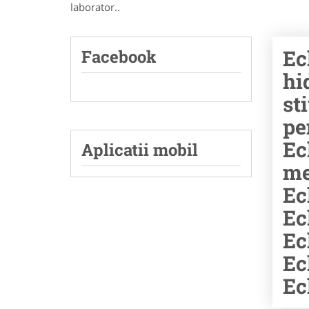
laborator..
Ec
Facebook
hi
st
pe
Ec
Aplicatii mobil
me
Ec
Ec
Ec
Ec
Ec