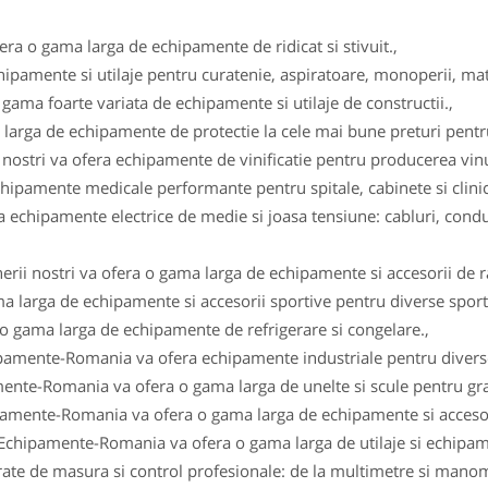
fera o gama larga de echipamente de ridicat si stivuit.,
ipamente si utilaje pentru curatenie, aspiratoare, monoperii, ma
gama foarte variata de echipamente si utilaje de constructii.,
arga de echipamente de protectie la cele mai bune preturi pentru 
i nostri va ofera echipamente de vinificatie pentru producerea vinul
ipamente medicale performante pentru spitale, cabinete si clinici
 echipamente electrice de medie si joasa tensiune: cabluri, conduc
erii nostri va ofera o gama larga de echipamente si accesorii de r
a larga de echipamente si accesorii sportive pentru diverse sportu
 o gama larga de echipamente de refrigerare si congelare.,
ipamente-Romania va ofera echipamente industriale pentru diverse
ente-Romania va ofera o gama larga de unelte si scule pentru gra
pamente-Romania va ofera o gama larga de echipamente si accesor
 Echipamente-Romania va ofera o gama larga de utilaje si echipam
e de masura si control profesionale: de la multimetre si manomet