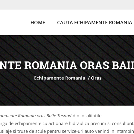
HOME
CAUTA ECHIPAMENTE ROMANIA
NTE ROMANIA ORAS BAI
Echipamente Romania
/
Oras
pamente Romania oras Baile Tusnad
din localitatile
rga de echipamente cu actionare hidraulica precum si consultanta 
laje si truse de scule pentru service-uri auto venind in intampina