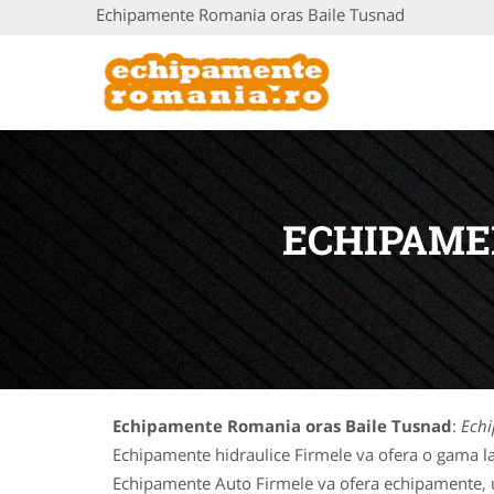
Echipamente Romania oras Baile Tusnad
ECHIPAME
Echipamente Romania oras Baile Tusnad
:
Echi
Echipamente hidraulice Firmele va ofera o gama la
Echipamente Auto Firmele va ofera echipamente, uti