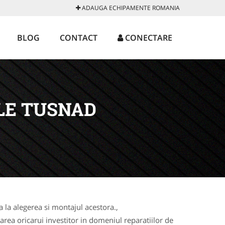
ADAUGA ECHIPAMENTE ROMANIA
BLOG
CONTACT
CONECTARE
LE TUSNAD
la alegerea si montajul acestora.,
rea oricarui investitor in domeniul reparatiilor de