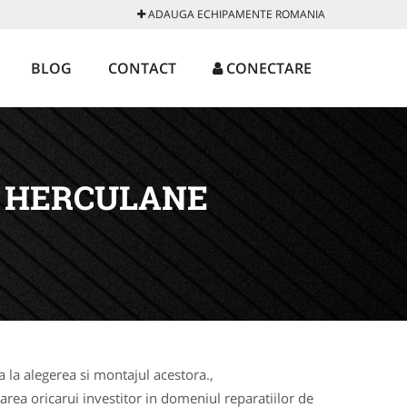
ADAUGA ECHIPAMENTE ROMANIA
BLOG
CONTACT
CONECTARE
E HERCULANE
la alegerea si montajul acestora.,
rea oricarui investitor in domeniul reparatiilor de