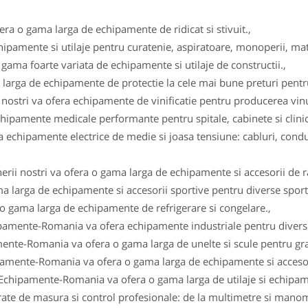
fera o gama larga de echipamente de ridicat si stivuit.,
ipamente si utilaje pentru curatenie, aspiratoare, monoperii, ma
gama foarte variata de echipamente si utilaje de constructii.,
arga de echipamente de protectie la cele mai bune preturi pentru 
i nostri va ofera echipamente de vinificatie pentru producerea vinul
ipamente medicale performante pentru spitale, cabinete si clinici
 echipamente electrice de medie si joasa tensiune: cabluri, conduc
erii nostri va ofera o gama larga de echipamente si accesorii de r
a larga de echipamente si accesorii sportive pentru diverse sportu
 o gama larga de echipamente de refrigerare si congelare.,
ipamente-Romania va ofera echipamente industriale pentru diverse
ente-Romania va ofera o gama larga de unelte si scule pentru gra
pamente-Romania va ofera o gama larga de echipamente si accesor
 Echipamente-Romania va ofera o gama larga de utilaje si echipam
e de masura si control profesionale: de la multimetre si manomet