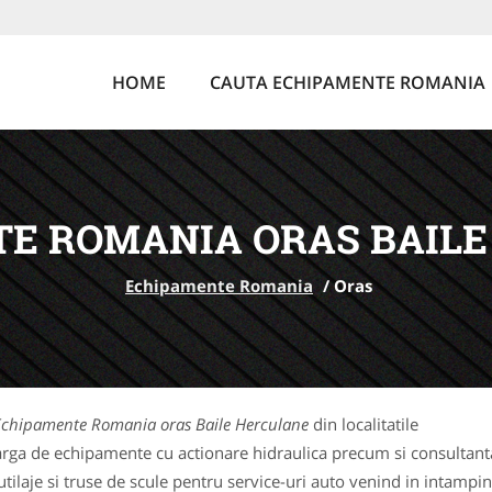
HOME
CAUTA ECHIPAMENTE ROMANIA
E ROMANIA ORAS BAIL
Echipamente Romania
/
Oras
Echipamente Romania oras Baile Herculane
din localitatile
rga de echipamente cu actionare hidraulica precum si consultanta 
laje si truse de scule pentru service-uri auto venind in intampina