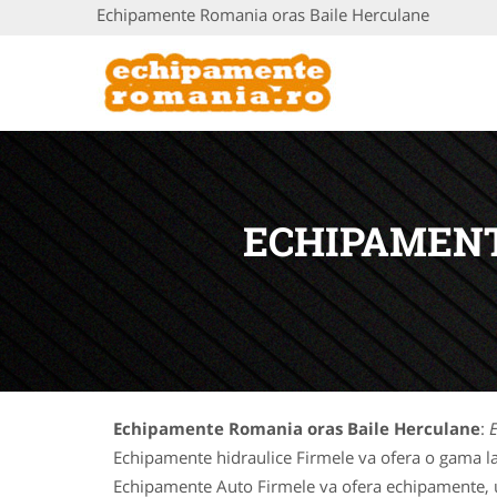
Echipamente Romania oras Baile Herculane
ECHIPAMENT
Echipamente Romania oras Baile Herculane
:
Echipamente hidraulice Firmele va ofera o gama la
Echipamente Auto Firmele va ofera echipamente, uti