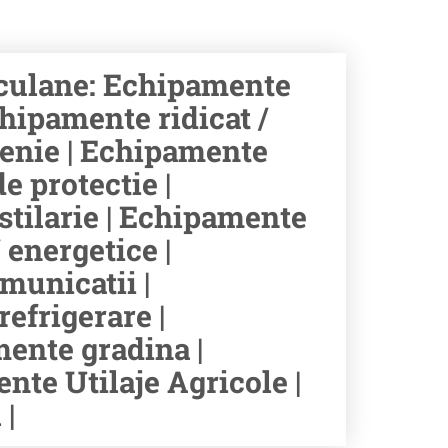
culane: Echipamente
hipamente ridicat /
tenie | Echipamente
e protectie |
stilarie | Echipamente
 energetice |
municatii |
efrigerare |
ente gradina |
te Utilaje Agricole |
|