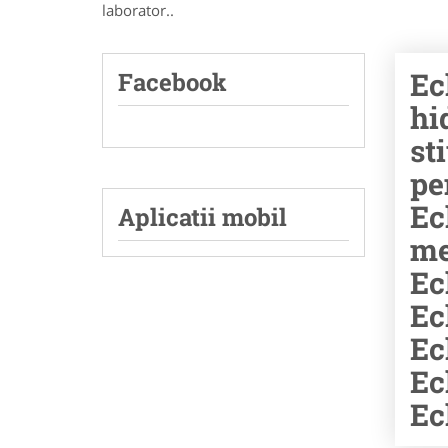
laborator..
Ec
Facebook
hi
st
pe
Ec
Aplicatii mobil
me
Ec
Ec
Ec
Ec
Ec