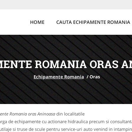
HOME
CAUTA ECHIPAMENTE ROMANIA
MENTE ROMANIA ORAS A
Echipamente Romania
/
Oras
ente Romania oras Aninoasa
din localitatile
rga de echipamente cu actionare hidraulica precum si consultanta 
laje si truse de scule pentru service-uri auto venind in intampina