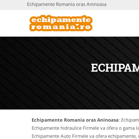
Echipamente Romania oras Aninoasa
ECHIPA
Echipamente Romania oras Aninoasa
:
Echipam
Echipamente hidraulice Firmele va ofera o gama la
Echipamente Auto Firmele va ofera echipamente, uti