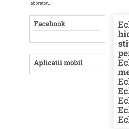
laborator..
Ec
Facebook
hi
st
pe
Ec
Aplicatii mobil
me
Ec
Ec
Ec
Ec
Ec