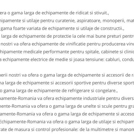
fera o gama larga de echipamente de ridicat si stivuit.,
ipamente si utilaje pentru curatenie, aspiratoare, monoperii, ma
gama foarte variata de echipamente si utilaje de constructii.,
arga de echipamente de protectie la cele mai bune preturi pentru 
i nostri va ofera echipamente de vinificatie pentru producerea vinul
ipamente medicale performante pentru spitale, cabinete si clinici
 echipamente electrice de medie si joasa tensiune: cabluri, conduc
erii nostri va ofera o gama larga de echipamente si accesorii de r
a larga de echipamente si accesorii sportive pentru diverse sportu
 o gama larga de echipamente de refrigerare si congelare.,
ipamente-Romania va ofera echipamente industriale pentru diverse
ente-Romania va ofera o gama larga de unelte si scule pentru gra
pamente-Romania va ofera o gama larga de echipamente si accesor
 Echipamente-Romania va ofera o gama larga de utilaje si echipam
e de masura si control profesionale: de la multimetre si manomet