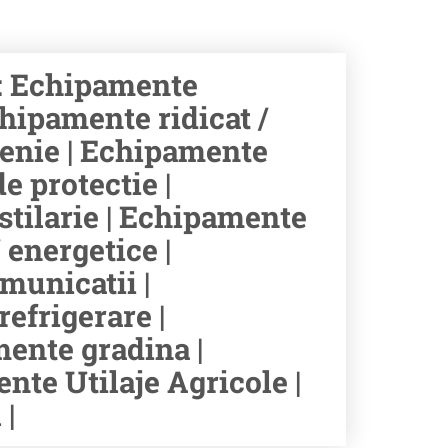
: Echipamente
hipamente ridicat /
tenie | Echipamente
e protectie |
stilarie | Echipamente
 energetice |
municatii |
efrigerare |
ente gradina |
te Utilaje Agricole |
|