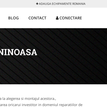
ADAUGA ECHIPAMENTE ROMANIA
BLOG
CONTACT
CONECTARE
NINOASA
la alegerea si montajul acestora.,
rea oricarui investitor in domeniul reparatiilor de