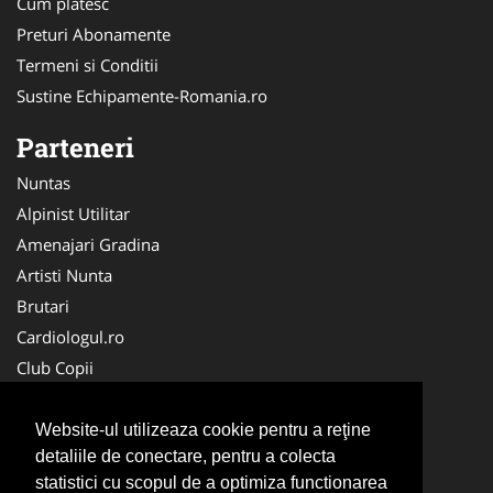
Cum platesc
Preturi Abonamente
Termeni si Conditii
Sustine Echipamente-Romania.ro
Parteneri
Nuntas
Alpinist Utilitar
Amenajari Gradina
Artisti Nunta
Brutari
Cardiologul.ro
Club Copii
Oftalmologul.ro
Ambalaje Romania
Website-ul utilizeaza cookie pentru a reţine
detaliile de conectare, pentru a colecta
Cabinet-Individual.ro
statistici cu scopul de a optimiza functionarea
CentruInchirieri.ro