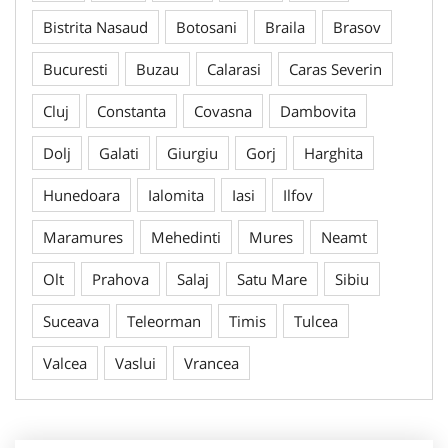
Bistrita Nasaud
Botosani
Braila
Brasov
Bucuresti
Buzau
Calarasi
Caras Severin
Cluj
Constanta
Covasna
Dambovita
Dolj
Galati
Giurgiu
Gorj
Harghita
Hunedoara
Ialomita
Iasi
Ilfov
Maramures
Mehedinti
Mures
Neamt
Olt
Prahova
Salaj
Satu Mare
Sibiu
Suceava
Teleorman
Timis
Tulcea
Valcea
Vaslui
Vrancea