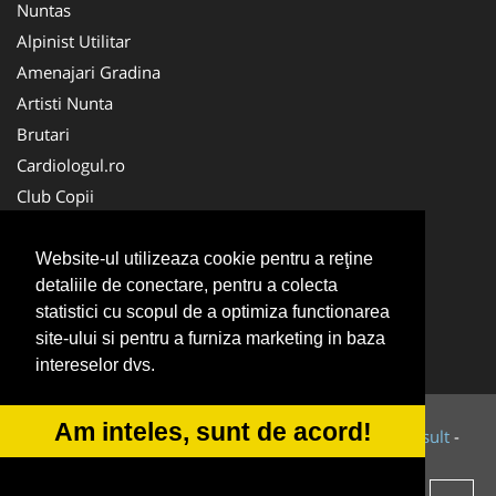
Nuntas
Alpinist Utilitar
Amenajari Gradina
Artisti Nunta
Brutari
Cardiologul.ro
Club Copii
Oftalmologul.ro
Ambalaje Romania
Website-ul utilizeaza cookie pentru a reţine
detaliile de conectare, pentru a colecta
Cabinet-Individual.ro
statistici cu scopul de a optimiza functionarea
CentruInchirieri.ro
site-ului si pentru a furniza marketing in baza
Cursuri Romania
intereselor dvs.
Am inteles, sunt de acord!
© 2014-2026 Powered by
VilonMedia
&
Tokaido Consult
-
ANPC
SOL