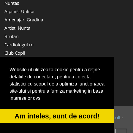
Nuntas
Alpinist Utilitar
Amenajari Gradina
Artisti Nunta
Brutari
Cardiologul.ro
Club Copii
Oftalmologul.ro
Ambalaje Romania
Website-ul utilizeaza cookie pentru a reţine
detaliile de conectare, pentru a colecta
Cabinet-Individual.ro
statistici cu scopul de a optimiza functionarea
CentruInchirieri.ro
site-ului si pentru a furniza marketing in baza
Cursuri Romania
intereselor dvs.
Am inteles, sunt de acord!
© 2014-2026 Powered by
VilonMedia
&
Tokaido Consult
-
ANPC
SOL