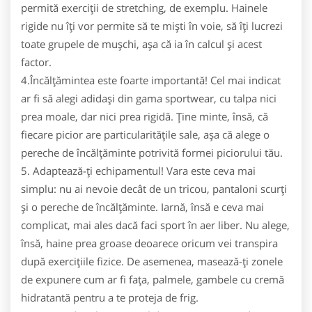
permită exerciţii de stretching, de exemplu. Hainele
rigide nu îţi vor permite să te mişti în voie, să îţi lucrezi
toate grupele de muşchi, aşa că ia în calcul şi acest
factor.
4.Încălţămintea este foarte importantă! Cel mai indicat
ar fi să alegi adidaşi din gama sportwear, cu talpa nici
prea moale, dar nici prea rigidă. Ţine minte, însă, că
fiecare picior are particularităţile sale, aşa că alege o
pereche de încălţăminte potrivită formei piciorului tău.
5. Adaptează-ţi echipamentul! Vara este ceva mai
simplu: nu ai nevoie decât de un tricou, pantaloni scurţi
şi o pereche de încălţăminte. Iarnă, însă e ceva mai
complicat, mai ales dacă faci sport în aer liber. Nu alege,
însă, haine prea groase deoarece oricum vei transpira
după exerciţiile fizice. De asemenea, masează-ţi zonele
de expunere cum ar fi faţa, palmele, gambele cu cremă
hidratantă pentru a te proteja de frig.