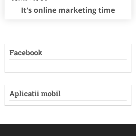
It's online marketing time
Facebook
Aplicatii mobil