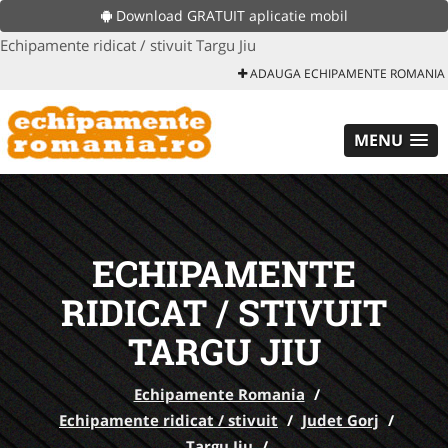
Download GRATUIT aplicatie mobil
Echipamente ridicat / stivuit Targu Jiu
ADAUGA ECHIPAMENTE ROMANIA
MENU
ECHIPAMENTE
RIDICAT / STIVUIT
TARGU JIU
Echipamente Romania
/
Echipamente ridicat / stivuit
/
Judet Gorj
/
Targu Jiu
/