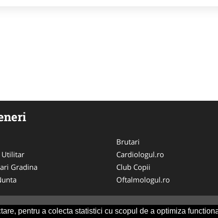
eneri
Brutari
 Utilitar
Cardiologul.ro
ari Gradina
Club Copii
 Nunta
Oftalmologul.ro
are, pentru a colecta statistici cu scopul de a optimiza functiona
Consult
-
ANPC
SOL