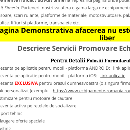
amente ridicat / stivuit Simeria
reprezinta pagina unde puteti
uit Simeria
. Partenerii nostri va ofera o gama larga de echipamente d
soare, scari rulante, platforme de materiale, motostivuitoare, pala
lice, lifturi si platforme, transpalete etc.
agina Demonstrativa afacerea nu este
liber
Descriere Servicii Promovare E
Pentru Detalii F
olositi Formula
rezenta pe aplicatie pentru mobil - platforma ANDROID:
link apli
ezenta pe aplicatie pentru mobil - platforma iOS:
link aplicatie
rezenta
EXCLUSIVA
pentru orasul dumneavoastra (o singura firma
nk personalizat (exemplu:
https://www.echipamente-romania.ro/
ptimizare pentru motoare de cautare
ezenta activa pe retelele de socializare
port tehnic
augare oferte speciale
osting