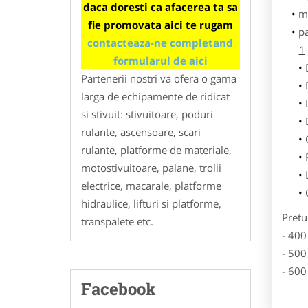
daca doresti ca afacerea ta sa
m
fie promovata aici te rugam
p
contacteaza-ne completand
1
formularul de aici
Partenerii nostri va ofera o gama
larga de echipamente de ridicat
si stivuit: stivuitoare, poduri
rulante, ascensoare, scari
rulante, platforme de materiale,
motostivuitoare, palane, trolii
electrice, macarale, platforme
hidraulice, lifturi si platforme,
Pretu
transpalete etc.
- 400
- 500
- 600
Facebook