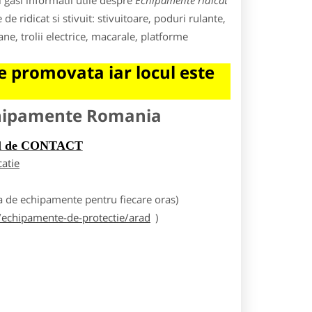
 gasi informatii utile despre
Echipamente ridicat
e ridicat si stivuit: stivuitoare, poduri rulante,
ne, trolii electrice, macarale, platforme
 promovata iar locul este
chipamente Romania
rul de CONTACT
catie
 de echipamente pentru fiecare oras)
echipamente-de-protectie/arad
)