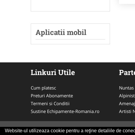
Aplicatii mobil
Linkuri Utile
Part
Cum platesc
Nuntas
Preturi Abonamente
Alpinist
Termeni si Conditii
Amenaj
Sustine Echipamente-Romania.ro
Artisti
Website-ul utilizeaza cookie pentru a reţine detaliile de conect
© 2014-2026 Powered by
VilonMedia
&
Tokaido 