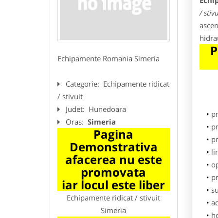
Echip
/ stiv
ascen
hidrau
P
Echipamente Romania Simeria
Categorie:
Echipamente ridicat
/ stivuit
Judet:
Hunedoara
p
Oras:
Simeria
pr
Pagina
p
Demonstrativa
li
afacerea nu este
o
promovata
pr
iar locul este liber
su
Echipamente ridicat / stivuit
ad
Simeria
h