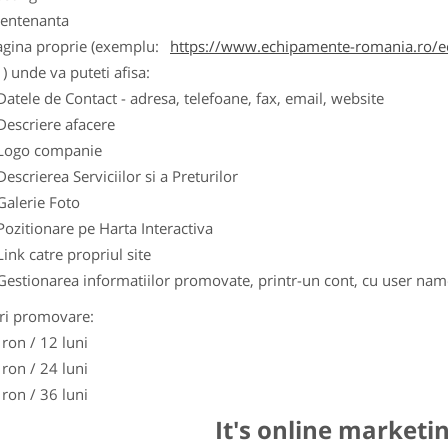
entenanta
agina proprie (exemplu:
https://www.echipamente-romania.ro/ec
) unde va puteti afisa:
Datele de Contact - adresa, telefoane, fax, email, website
Descriere afacere
Logo companie
Descrierea Serviciilor si a Preturilor
Galerie Foto
Pozitionare pe Harta Interactiva
Link catre propriul site
Gestionarea informatiilor promovate, printr-un cont, cu user nam
ri promovare:
 ron / 12 luni
 ron / 24 luni
 ron / 36 luni
It's online marketi