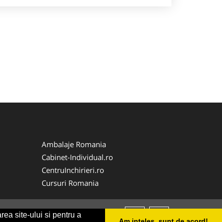
Ambalaje Romania
Cabinet-Individual.ro
CentruInchirieri.ro
Cursuri Romania
rea site-ului si pentru a
Am inteles, sunt de acord!