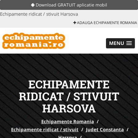
Download GRATUIT aplicatie mobil
Echipamente ridicat / stivuit Harsova
ADAUGA ECHIPAMENTE ROMANIA
MENU
ECHIPAMENTE
RIDICAT / STIVUIT
HARSOVA
Echipamente Romania
/
Echipamente ridicat / stivuit
/
Judet Constanta
/
Harsova
/