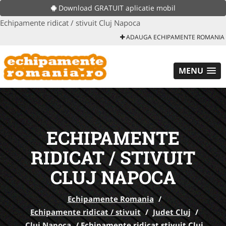
Download GRATUIT aplicatie mobil
Echipamente ridicat / stivuit Cluj Napoca
ADAUGA ECHIPAMENTE ROMANIA
MENU
ECHIPAMENTE
RIDICAT / STIVUIT
CLUJ NAPOCA
Echipamente Romania
/
Echipamente ridicat / stivuit
/
Judet Cluj
/
Cluj Napoca
/
Echipamente ridicat stivuit Cluj