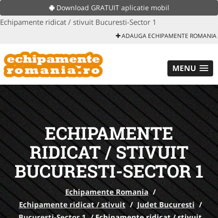
Download GRATUIT aplicatie mobil
Echipamente ridicat / stivuit Bucuresti-Sector 1
ADAUGA ECHIPAMENTE ROMANIA
MENU
ECHIPAMENTE
RIDICAT / STIVUIT
BUCURESTI-SECTOR 1
Echipamente Romania
/
Echipamente ridicat / stivuit
/
Judet Bucuresti
/
Bucuresti-Sector 1
/
Echipamente ridicat / stivuit