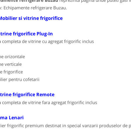
pamente refrigerare Buzau
reprezinta pagina unde puteti gasi i
u
: Echipamente refrigerare Buzau.
obilier si vitrine frigorifice
ine frigorifice Plug-In
completa de vitrine cu agregat frigorific inclus
ine orizontale
ne verticale
e frigorifice
lier pentru cofetarii
trine frigorifice Remote
completa de vitrine fara agregat frigorific inclus
ma Lenari
ier frigorific premium destinat in special vanzarii produselor de pa