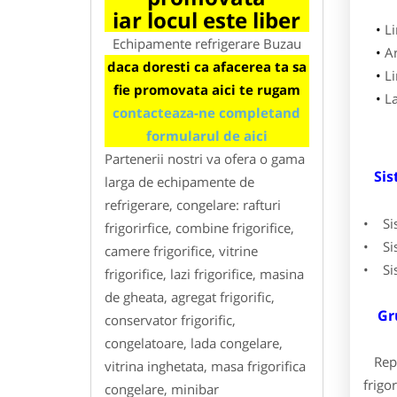
iar locul este liber
L
Echipamente refrigerare Buzau
A
daca doresti ca afacerea ta sa
L
fie promovata aici te rugam
L
contacteaza-ne completand
formularul de aici
Partenerii nostri va ofera o gama
Sis
larga de echipamente de
refrigerare, congelare: rafturi
• Sis
frigorirfice, combine frigorifice,
• Sis
camere frigorifice, vitrine
• Sis
frigorifice, lazi frigorifice, masina
de gheata, agregat frigorific,
Gr
conservator frigorific,
congelatoare, lada congelare,
Repre
vitrina inghetata, masa frigorifica
frigor
congelare, minibar