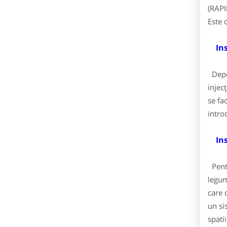
(RAPI
Este 
Ins
Depoz
injec
se fa
intro
Inst
Pentr
legum
care 
un si
spatii