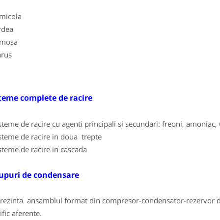
imicola
rdea
imosa
arus
teme complete de racire
teme de racire cu agenti principali si secundari: freoni, amoniac, 
teme de racire in doua trepte
teme de racire in cascada
upuri de condensare
zinta ansamblul format din compresor-condensator-rezervor de 
ific aferente.