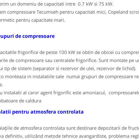
rim un domeniu de capacitati intre 0.7 kW si 75 kW.
zam compresoare Tecumseh pentru capacitati mici, Copeland scroll
rmetic pentru capacitate mari.
upuri de compresoare
itatile frigorifice de peste 100 kW se obtin de obicei cu compreso
rile de compresoare sau centralele frigorifice. Sunt montate pe u
ui tip de sistem (separator si rezervor de ulei, rezervor de lichid).
o monteaza in instalatiile sale numai grupuri de compresoare realiz
e.
u instalatii al caror agent frigorific este amoniacul, compresoa
batoare de caldura
alatii pentru atmosfera controlata
lațiile de atmosfera controlata sunt destinare depozitarii de fruc
va definitiv, utilizând metode tehnice avangardiste, problema reglă