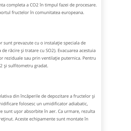
ta completa a CO2 în timpul fazei de procesare.
ortul fructelor în comunitatea europeana.
r sunt prevazute cu o instalație speciala de
a de răcire și tratare cu SO2). Evacuarea acestuia
or reziduale sau prin ventilație puternica. Pentru
2 și sulfitometru gradat.
ativa din încăperile de depozitare a fructelor și
dificare folosesc un umidificator adiabatic,
are sunt ușor absorbite în aer. Ca urmare, rezulta
treținut. Aceste echipamente sunt montate în