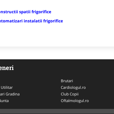
tructii spatii frigorifice
matizari instalatii frigorifice
eneri
Brutari
 Utilitar
Cardiologul.ro
ari Gradina
Club Copii
 Nunta
Oftalmologul.ro