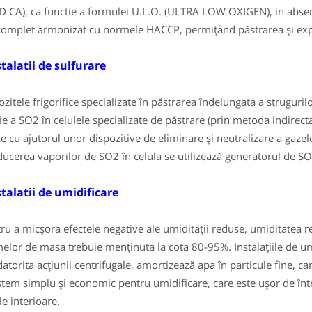
D CA), ca functie a formulei U.L.O. (ULTRA LOW OXIGEN), in absen
complet armonizat cu normele HACCP, permițând păstrarea și exp
talatii de sulfurare
itele frigorifice specializate în păstrarea îndelungata a strugurilo
ție a SO2 în celulele specializate de păstrare (prin metoda indirect
ce cu ajutorul unor dispozitive de eliminare și neutralizare a gazel
ducerea vaporilor de SO2 în celula se utilizează generatorul de SO
alatii de umidificare
u a micșora efectele negative ale umidității reduse, umiditatea rel
elor de masa trebuie menținuta la cota 80-95%. Instalațiile de umi
datorita acțiunii centrifugale, amortizează apa în particule fine, c
stem simplu și economic pentru umidificare, care este ușor de în
le interioare.