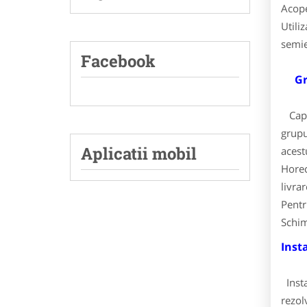
Acope
Utili
semie
Facebook
Gr
Capac
grupu
Aplicatii mobil
acest
Horec
livrar
Pentr
Schim
Inst
Insta
rezol