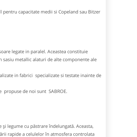
 pentru capacitate medii si Copeland sau Bitzer
are legate in paralel. Aceastea constituie
n sasiu metallic alaturi de alte componente ale
ate in fabrici specializate si testate inainte de
rele propuse de noi sunt SABROE.
te și legume cu păstrare îndelungată. Aceasta,
rii rapide a celulelor în atmosfera controlata