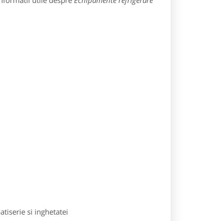
nformatii utile despre
Echipamente refrigerare
tiserie si inghetatei