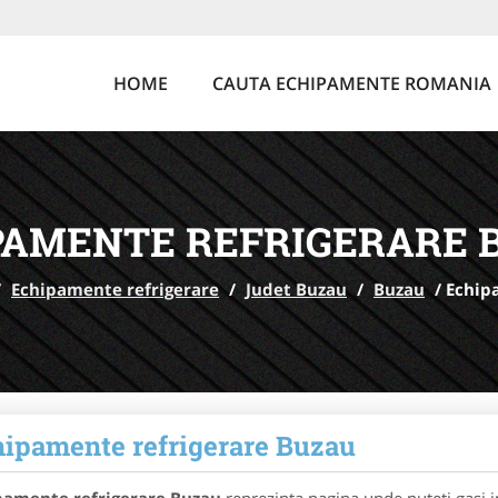
HOME
CAUTA ECHIPAMENTE ROMANIA
PAMENTE REFRIGERARE 
/
Echipamente refrigerare
/
Judet Buzau
/
Buzau
/
Echip
ipamente refrigerare Buzau