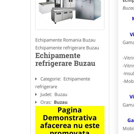
Echi
Buza
M
Vitr
Echipamente Romania Buzau
Gama 
Echipamente refrigerare Buzau
Echipamente
-Vitr
refrigerare Buzau
-Vitri
-Insul
Categorie:
Echipamente
-Mobi
refrigerare
Judet:
Buzau
Vi
Oras:
Buzau
Gama 
Pagina
Demonstrativa
Ga
afacerea nu este
Mobil
promovata