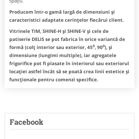
spaţiu.
Producem într-o gamă largă de dimensiuni şi
caracteristici adaptate cerinţelor fiecărui client.
Vitrinele TIM, SHINE-H și SHINE-V și cele de
patiserie DELIS se pot fabrica în orice variantă de
0
0
formă (colț interior sau exterior, 45
, 90
), și
dimensiune (lungimi multiple), iar agregatele
frigorifice pot fi plasate în interiorul sau exteriorul
locației astfel încât să se poată crea linii estetice și
funcționale pentru comenzi specifice.
Facebook