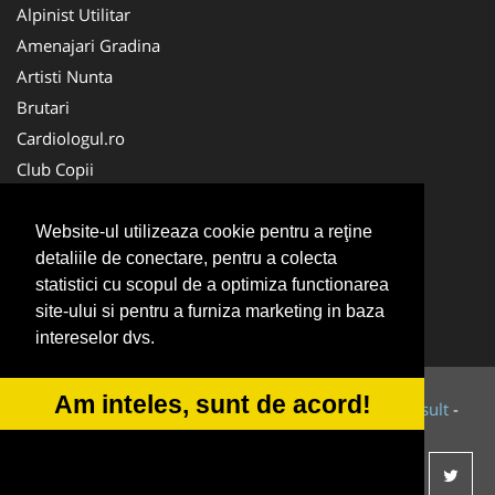
Alpinist Utilitar
Amenajari Gradina
Artisti Nunta
Brutari
Cardiologul.ro
Club Copii
Oftalmologul.ro
Ambalaje Romania
Website-ul utilizeaza cookie pentru a reţine
detaliile de conectare, pentru a colecta
Cabinet-Individual.ro
statistici cu scopul de a optimiza functionarea
CentruInchirieri.ro
site-ului si pentru a furniza marketing in baza
Cursuri Romania
intereselor dvs.
Am inteles, sunt de acord!
© 2014-2026 Powered by
VilonMedia
&
Tokaido Consult
-
ANPC
SOL