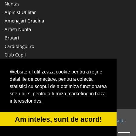
Nuntas
Alpinist Utilitar
Amenajari Gradina
Artisti Nunta
Brutari
Cardiologul.ro
Club Copii
Oftalmologul.ro
Ambalaje Romania
Website-ul utilizeaza cookie pentru a reţine
detaliile de conectare, pentru a colecta
Cabinet-Individual.ro
statistici cu scopul de a optimiza functionarea
CentruInchirieri.ro
site-ului si pentru a furniza marketing in baza
Cursuri Romania
intereselor dvs.
Am inteles, sunt de acord!
© 2014-2026 Powered by
VilonMedia
&
Tokaido Consult
-
ANPC
SOL