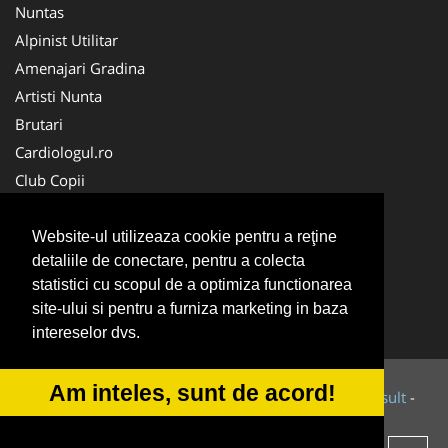
Nuntas
Alpinist Utilitar
Amenajari Gradina
Artisti Nunta
Brutari
Cardiologul.ro
Club Copii
Oftalmologul.ro
Ambalaje Romania
Website-ul utilizeaza cookie pentru a reţine
detaliile de conectare, pentru a colecta
Cabinet-Individual.ro
statistici cu scopul de a optimiza functionarea
CentruInchirieri.ro
site-ului si pentru a furniza marketing in baza
Cursuri Romania
intereselor dvs.
Am inteles, sunt de acord!
© 2014-2026 Powered by
VilonMedia
&
Tokaido Consult
-
ANPC
SOL