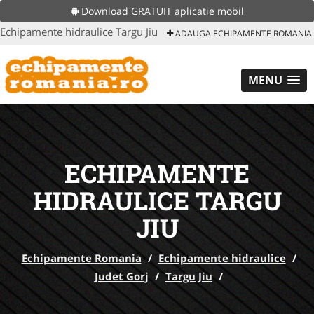
Download GRATUIT aplicatie mobil
Echipamente hidraulice Targu Jiu
ADAUGA ECHIPAMENTE ROMANIA
MENU
ECHIPAMENTE
HIDRAULICE TARGU
JIU
Echipamente Romania
/
Echipamente hidraulice
/
Judet Gorj
/
Targu Jiu
/