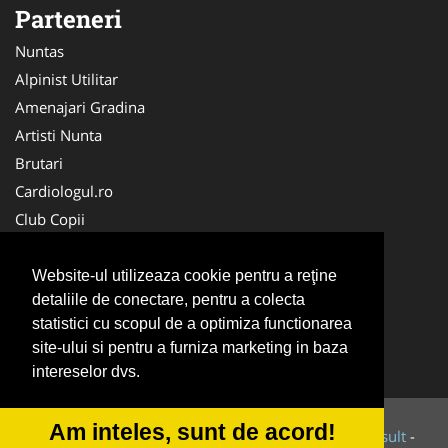
Parteneri
Nuntas
Alpinist Utilitar
Amenajari Gradina
Artisti Nunta
Brutari
Cardiologul.ro
Club Copii
Oftalmologul.ro
Ambalaje Romania
Website-ul utilizeaza cookie pentru a reţine
detaliile de conectare, pentru a colecta
Cabinet-Individual.ro
statistici cu scopul de a optimiza functionarea
CentruInchirieri.ro
site-ului si pentru a furniza marketing in baza
Cursuri Romania
intereselor dvs.
Am inteles, sunt de acord!
© 2014-2026 Powered by
VilonMedia
&
Tokaido Consult
-