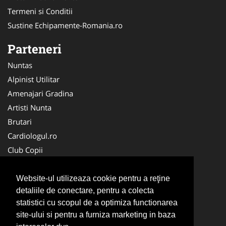
Termeni si Conditii
Sustine Echipamente-Romania.ro
Parteneri
Nuntas
Alpinist Utilitar
Amenajari Gradina
Artisti Nunta
Brutari
Cardiologul.ro
Club Copii
Oftalmologul.ro
Ambalaje Romania
Website-ul utilizeaza cookie pentru a reţine
detaliile de conectare, pentru a colecta
Cabinet-Individual.ro
statistici cu scopul de a optimiza functionarea
CentruInchirieri.ro
site-ului si pentru a furniza marketing in baza
Cursuri Romania