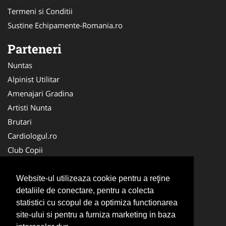
Termeni si Conditii
Sustine Echipamente-Romania.ro
Parteneri
Nuntas
Alpinist Utilitar
Amenajari Gradina
Artisti Nunta
Brutari
Cardiologul.ro
Club Copii
Oftalmologul.ro
Ambalaje Romania
Website-ul utilizeaza cookie pentru a reţine
detaliile de conectare, pentru a colecta
Cabinet-Individual.ro
statistici cu scopul de a optimiza functionarea
CentruInchirieri.ro
site-ului si pentru a furniza marketing in baza
Cursuri Romania