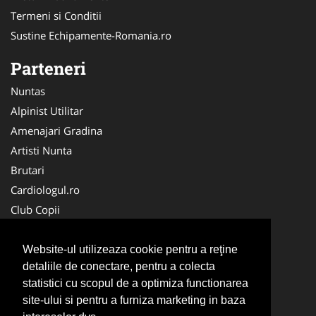
Termeni si Conditii
Sustine Echipamente-Romania.ro
Parteneri
Nuntas
Alpinist Utilitar
Amenajari Gradina
Artisti Nunta
Brutari
Cardiologul.ro
Club Copii
Oftalmologul.ro
Ambalaje Romania
Website-ul utilizeaza cookie pentru a reţine
detaliile de conectare, pentru a colecta
Cabinet-Individual.ro
statistici cu scopul de a optimiza functionarea
CentruInchirieri.ro
site-ului si pentru a furniza marketing in baza
Cursuri Romania