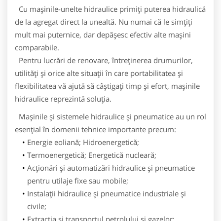
Cu maşinile-unelte hidraulice primiţi puterea hidraulică
de la agregat direct la unealtă. Nu numai că le simţiţi
mult mai puternice, dar depăşesc efectiv alte maşini
comparabile.
Pentru lucrări de renovare, întreţinerea drumurilor,
utilităţi şi orice alte situaţii în care portabilitatea şi
flexibilitatea vă ajută să câştigaţi timp şi efort, maşinile
hidraulice reprezintă soluţia.
Maşinile şi sistemele hidraulice şi pneumatice au un rol
esenţial în domenii tehnice importante precum:
Energie eoliană; Hidroenergetică;
Termoenergetică; Energetică nucleară;
Acţionări şi automatizări hidraulice şi pneumatice
pentru utilaje fixe sau mobile;
Instalaţii hidraulice şi pneumatice industriale şi
civile;
Extracţia şi transportul petrolului şi gazelor;