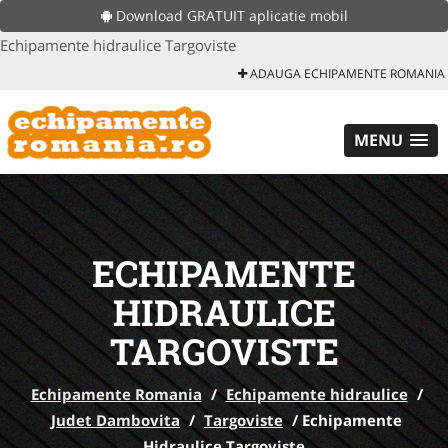
Download GRATUIT aplicatie mobil
Echipamente hidraulice Targoviste
ADAUGA ECHIPAMENTE ROMANIA
MENU
ECHIPAMENTE
HIDRAULICE
TARGOVISTE
Echipamente Romania
/
Echipamente hidraulice
/
Judet Dambovita
/
Targoviste
/
Echipamente
Hidraulice Targoviste