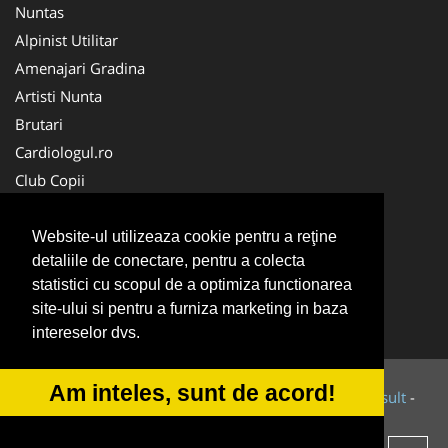
Nuntas
Alpinist Utilitar
Amenajari Gradina
Artisti Nunta
Brutari
Cardiologul.ro
Club Copii
Oftalmologul.ro
Ambalaje Romania
Website-ul utilizeaza cookie pentru a reţine
detaliile de conectare, pentru a colecta
Cabinet-Individual.ro
statistici cu scopul de a optimiza functionarea
CentruInchirieri.ro
site-ului si pentru a furniza marketing in baza
Cursuri Romania
intereselor dvs.
Am inteles, sunt de acord!
© 2014-2026 Powered by
VilonMedia
&
Tokaido Consult
-
ANPC
SOL