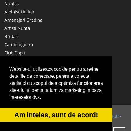
Nuntas
Alpinist Utilitar
Amenajari Gradina
Artisti Nunta
Brutari
Cardiologul.ro
Club Copii
Oftalmologul.ro
Ambalaje Romania
Website-ul utilizeaza cookie pentru a reţine
detaliile de conectare, pentru a colecta
Cabinet-Individual.ro
statistici cu scopul de a optimiza functionarea
CentruInchirieri.ro
site-ului si pentru a furniza marketing in baza
Cursuri Romania
intereselor dvs.
Am inteles, sunt de acord!
© 2014-2026 Powered by
VilonMedia
&
Tokaido Consult
-
ANPC
SOL