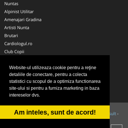
Nuntas
Alpinist Utilitar
Amenajari Gradina
Artisti Nunta
Brutari
Cardiologul.ro
Club Copii
Oftalmologul.ro
Ambalaje Romania
Website-ul utilizeaza cookie pentru a reţine
detaliile de conectare, pentru a colecta
Cabinet-Individual.ro
statistici cu scopul de a optimiza functionarea
CentruInchirieri.ro
site-ului si pentru a furniza marketing in baza
Cursuri Romania
intereselor dvs.
Am inteles, sunt de acord!
© 2014-2026 Powered by
VilonMedia
&
Tokaido Consult
-
ANPC
SOL