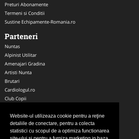
Preturi Abonamente
Termeni si Conditii
Sustine Echipamente-Romania.ro
Parteneri
Nuntas
Alpinist Utilitar
Amenajari Gradina
Artisti Nunta
Brutari
Cardiologul.ro
Club Copii
Oftalmologul.ro
Ambalaje Romania
Website-ul utilizeaza cookie pentru a reţine
detaliile de conectare, pentru a colecta
Cabinet-Individual.ro
statistici cu scopul de a optimiza functionarea
CentruInchirieri.ro
site-ului si pentru a furniza marketing in baza