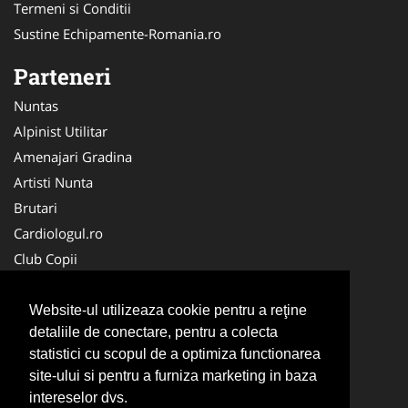
Termeni si Conditii
Sustine Echipamente-Romania.ro
Parteneri
Nuntas
Alpinist Utilitar
Amenajari Gradina
Artisti Nunta
Brutari
Cardiologul.ro
Club Copii
Oftalmologul.ro
Ambalaje Romania
Website-ul utilizeaza cookie pentru a reţine
detaliile de conectare, pentru a colecta
Cabinet-Individual.ro
statistici cu scopul de a optimiza functionarea
CentruInchirieri.ro
site-ului si pentru a furniza marketing in baza
Cursuri Romania
intereselor dvs.