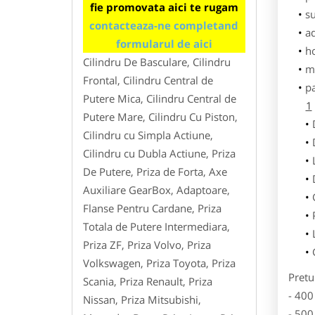
fie promovata aici te rugam
su
contacteaza-ne completand
ad
formularul de aici
h
Cilindru De Basculare, Cilindru
m
Frontal, Cilindru Central de
p
Putere Mica, Cilindru Central de
1
Putere Mare, Cilindru Cu Piston,
Cilindru cu Simpla Actiune,
Cilindru cu Dubla Actiune, Priza
De Putere, Priza de Forta, Axe
Auxiliare GearBox, Adaptoare,
Flanse Pentru Cardane, Priza
Totala de Putere Intermediara,
Priza ZF, Priza Volvo, Priza
Volkswagen, Priza Toyota, Priza
Pretu
Scania, Priza Renault, Priza
- 400
Nissan, Priza Mitsubishi,
- 500