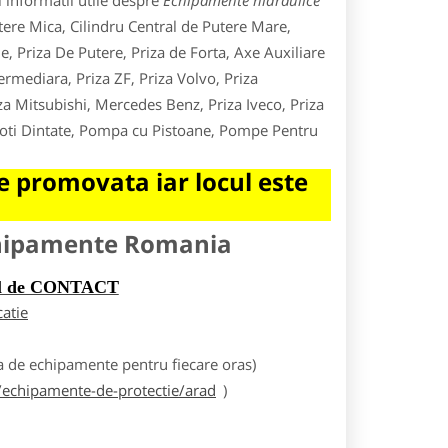
 informatii utile despre
Echipamente hidraulice
utere Mica, Cilindru Central de Putere Mare,
e, Priza De Putere, Priza de Forta, Axe Auxiliare
rmediara, Priza ZF, Priza Volvo, Priza
za Mitsubishi, Mercedes Benz, Priza Iveco, Priza
Roti Dintate, Pompa cu Pistoane, Pompe Pentru
 promovata iar locul este
chipamente Romania
rul de CONTACT
catie
 de echipamente pentru fiecare oras)
echipamente-de-protectie/arad
)