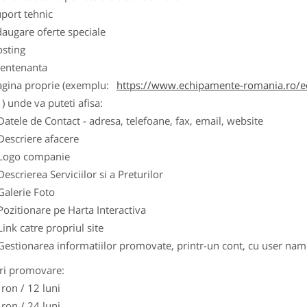
port tehnic
augare oferte speciale
osting
entenanta
agina proprie (exemplu:
https://www.echipamente-romania.ro/ec
) unde va puteti afisa:
Datele de Contact - adresa, telefoane, fax, email, website
Descriere afacere
Logo companie
Descrierea Serviciilor si a Preturilor
Galerie Foto
Pozitionare pe Harta Interactiva
Link catre propriul site
Gestionarea informatiilor promovate, printr-un cont, cu user nam
ri promovare:
 ron / 12 luni
 ron / 24 luni