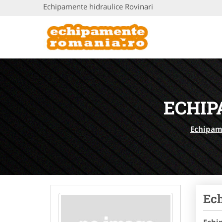
Echipamente hidraulice Rovinari
ECHIP
Echipam
Ec