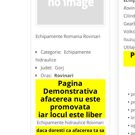
Echi
Rovin
Cilin
GearB
Volks
Echipamente Romania Rovinari
Isuzu
Utila
Categorie:
Echipamente
P
hidraulice
Judet:
Gorj
Oras:
Rovinari
Pagina
Demonstrativa
p
afacerea nu este
pr
promovata
p
iar locul este liber
li
Echipamente hidraulice Rovinari
o
daca doresti ca afacerea ta sa
pr