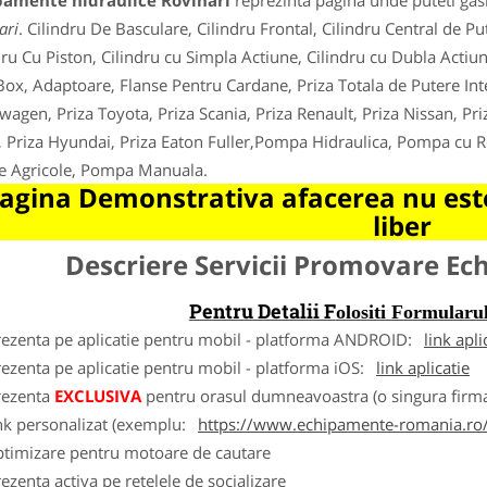
pamente hidraulice Rovinari
reprezinta pagina unde puteti gasi
ari
. Cilindru De Basculare, Cilindru Frontal, Cilindru Central de P
dru Cu Piston, Cilindru cu Simpla Actiune, Cilindru cu Dubla Actiun
ox, Adaptoare, Flanse Pentru Cardane, Priza Totala de Putere Inte
wagen, Priza Toyota, Priza Scania, Priza Renault, Priza Nissan, Pri
, Priza Hyundai, Priza Eaton Fuller,Pompa Hidraulica, Pompa cu 
je Agricole, Pompa Manuala.
agina Demonstrativa afacerea nu este
liber
Descriere Servicii Promovare E
Pentru Detalii F
olositi Formula
rezenta pe aplicatie pentru mobil - platforma ANDROID:
link apli
ezenta pe aplicatie pentru mobil - platforma iOS:
link aplicatie
rezenta
EXCLUSIVA
pentru orasul dumneavoastra (o singura firma
nk personalizat (exemplu:
https://www.echipamente-romania.ro/
ptimizare pentru motoare de cautare
ezenta activa pe retelele de socializare