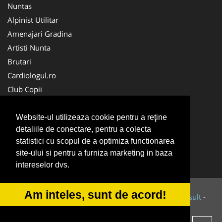
Nuntas
Alpinist Utilitar
Amenajari Gradina
Artisti Nunta
Brutari
Cardiologul.ro
Club Copii
Oftalmologul.ro
Ambalaje Romania
Website-ul utilizeaza cookie pentru a reţine
detaliile de conectare, pentru a colecta
Cabinet-Individual.ro
statistici cu scopul de a optimiza functionarea
CentruInchirieri.ro
site-ului si pentru a furniza marketing in baza
Cursuri Romania
intereselor dvs.
Am inteles, sunt de acord!
© 2014-2026 Powered by
VilonMedia
&
Tokaido Consult
-
ANPC
SOL