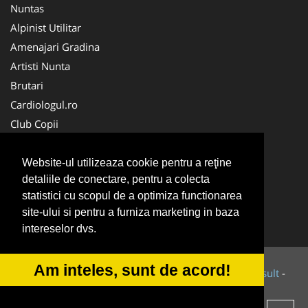
Nuntas
Alpinist Utilitar
Amenajari Gradina
Artisti Nunta
Brutari
Cardiologul.ro
Club Copii
Oftalmologul.ro
Ambalaje Romania
Website-ul utilizeaza cookie pentru a reţine
detaliile de conectare, pentru a colecta
Cabinet-Individual.ro
statistici cu scopul de a optimiza functionarea
CentruInchirieri.ro
site-ului si pentru a furniza marketing in baza
Cursuri Romania
intereselor dvs.
Am inteles, sunt de acord!
© 2014-2026 Powered by
VilonMedia
&
Tokaido Consult
-
ANPC
SOL