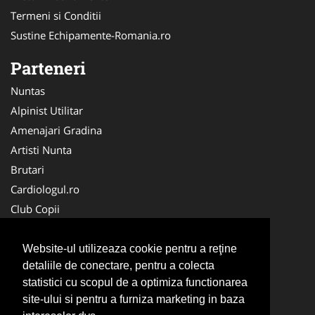
Termeni si Conditii
Sustine Echipamente-Romania.ro
Parteneri
Nuntas
Alpinist Utilitar
Amenajari Gradina
Artisti Nunta
Brutari
Cardiologul.ro
Club Copii
Oftalmologul.ro
Ambalaje Romania
Website-ul utilizeaza cookie pentru a reţine
detaliile de conectare, pentru a colecta
Cabinet-Individual.ro
statistici cu scopul de a optimiza functionarea
CentruInchirieri.ro
site-ului si pentru a furniza marketing in baza
Cursuri Romania