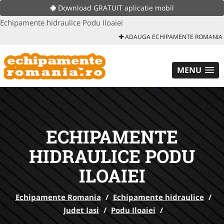
Download GRATUIT aplicatie mobil
Echipamente hidraulice Podu Iloaiei
ADAUGA ECHIPAMENTE ROMANIA
MENU
ECHIPAMENTE
HIDRAULICE PODU
ILOAIEI
Echipamente Romania
/
Echipamente hidraulice
/
Judet Iasi
/
Podu Iloaiei
/