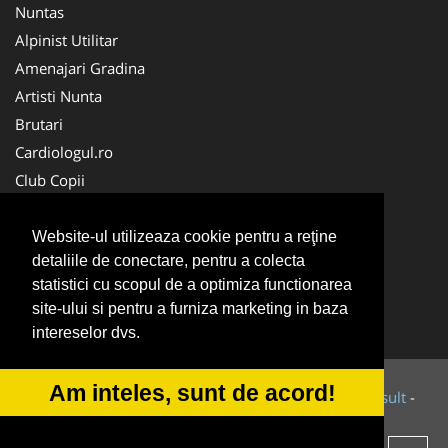
Nuntas
Alpinist Utilitar
Amenajari Gradina
Artisti Nunta
Brutari
Cardiologul.ro
Club Copii
Oftalmologul.ro
Ambalaje Romania
Website-ul utilizeaza cookie pentru a reţine
detaliile de conectare, pentru a colecta
Cabinet-Individual.ro
statistici cu scopul de a optimiza functionarea
CentruInchirieri.ro
site-ului si pentru a furniza marketing in baza
Cursuri Romania
intereselor dvs.
Am inteles, sunt de acord!
© 2014-2026 Powered by
VilonMedia
&
Tokaido Consult
-
ANPC
SOL