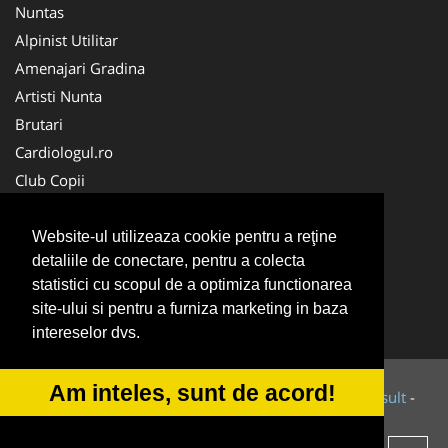
Nuntas
Alpinist Utilitar
Amenajari Gradina
Artisti Nunta
Brutari
Cardiologul.ro
Club Copii
Oftalmologul.ro
Ambalaje Romania
Website-ul utilizeaza cookie pentru a reţine
detaliile de conectare, pentru a colecta
Cabinet-Individual.ro
statistici cu scopul de a optimiza functionarea
CentruInchirieri.ro
site-ului si pentru a furniza marketing in baza
Cursuri Romania
intereselor dvs.
Am inteles, sunt de acord!
© 2014-2026 Powered by
VilonMedia
&
Tokaido Consult
-
ANPC
SOL