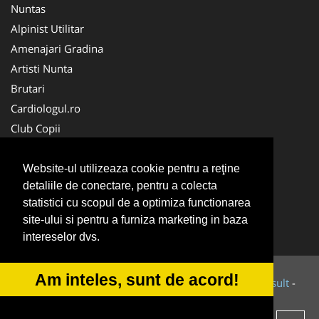
Nuntas
Alpinist Utilitar
Amenajari Gradina
Artisti Nunta
Brutari
Cardiologul.ro
Club Copii
Oftalmologul.ro
Ambalaje Romania
Website-ul utilizeaza cookie pentru a reţine
detaliile de conectare, pentru a colecta
Cabinet-Individual.ro
statistici cu scopul de a optimiza functionarea
CentruInchirieri.ro
site-ului si pentru a furniza marketing in baza
Cursuri Romania
intereselor dvs.
Am inteles, sunt de acord!
© 2014-2026 Powered by
VilonMedia
&
Tokaido Consult
-
ANPC
SOL