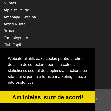
Nuntas
Alpinist Utilitar
Amenajari Gradina
Artisti Nunta
Brutari
Cardiologul.ro
Club Copii
Oftalmologul.ro
Ambalaje Romania
Website-ul utilizeaza cookie pentru a reţine
detaliile de conectare, pentru a colecta
Cabinet-Individual.ro
statistici cu scopul de a optimiza functionarea
CentruInchirieri.ro
site-ului si pentru a furniza marketing in baza
Cursuri Romania
intereselor dvs.
Am inteles, sunt de acord!
© 2014-2026 Powered by
VilonMedia
&
Tokaido Consult
-
ANPC
SOL