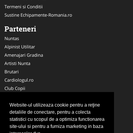
Termeni si Conditii
Sustine Echipamente-Romania.ro
Parteneri
Nuntas
Alpinist Utilitar
Amenajari Gradina
Artisti Nunta
Brutari
Cardiologul.ro
Club Copii
Oftalmologul.ro
Ambalaje Romania
Website-ul utilizeaza cookie pentru a reţine
detaliile de conectare, pentru a colecta
Cabinet-Individual.ro
statistici cu scopul de a optimiza functionarea
CentruInchirieri.ro
site-ului si pentru a furniza marketing in baza
Cursuri Romania