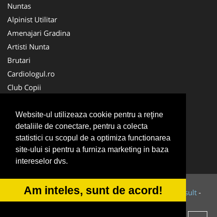
Nuntas
Alpinist Utilitar
Amenajari Gradina
Artisti Nunta
Brutari
Cardiologul.ro
Club Copii
Oftalmologul.ro
Ambalaje Romania
Website-ul utilizeaza cookie pentru a reţine
detaliile de conectare, pentru a colecta
Cabinet-Individual.ro
statistici cu scopul de a optimiza functionarea
CentruInchirieri.ro
site-ului si pentru a furniza marketing in baza
Cursuri Romania
intereselor dvs.
Am inteles, sunt de acord!
© 2014-2026 Powered by
VilonMedia
&
Tokaido Consult
-
ANPC
SOL