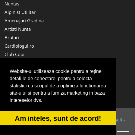
Nuntas
Alpinist Utilitar
Amenajari Gradina
Artisti Nunta
Brutari
Cardiologul.ro
Club Copii
Oftalmologul.ro
Ambalaje Romania
Website-ul utilizeaza cookie pentru a reţine
detaliile de conectare, pentru a colecta
Cabinet-Individual.ro
statistici cu scopul de a optimiza functionarea
CentruInchirieri.ro
site-ului si pentru a furniza marketing in baza
Cursuri Romania
intereselor dvs.
Am inteles, sunt de acord!
© 2014-2026 Powered by
VilonMedia
&
Tokaido Consult
-
ANPC
SOL