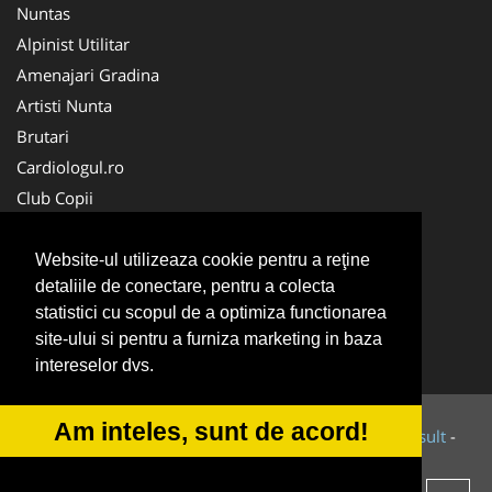
Nuntas
Alpinist Utilitar
Amenajari Gradina
Artisti Nunta
Brutari
Cardiologul.ro
Club Copii
Oftalmologul.ro
Ambalaje Romania
Website-ul utilizeaza cookie pentru a reţine
detaliile de conectare, pentru a colecta
Cabinet-Individual.ro
statistici cu scopul de a optimiza functionarea
CentruInchirieri.ro
site-ului si pentru a furniza marketing in baza
Cursuri Romania
intereselor dvs.
Am inteles, sunt de acord!
© 2014-2026 Powered by
VilonMedia
&
Tokaido Consult
-
ANPC
SOL