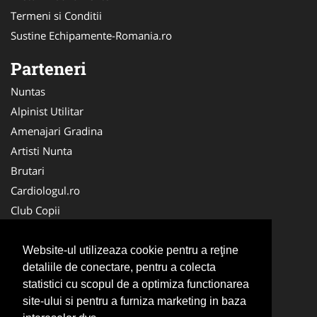
Termeni si Conditii
Sustine Echipamente-Romania.ro
Parteneri
Nuntas
Alpinist Utilitar
Amenajari Gradina
Artisti Nunta
Brutari
Cardiologul.ro
Club Copii
Oftalmologul.ro
Ambalaje Romania
Website-ul utilizeaza cookie pentru a reţine
detaliile de conectare, pentru a colecta
Cabinet-Individual.ro
statistici cu scopul de a optimiza functionarea
CentruInchirieri.ro
site-ului si pentru a furniza marketing in baza
Cursuri Romania