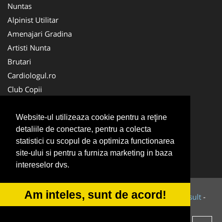
Nuntas
Alpinist Utilitar
Amenajari Gradina
Artisti Nunta
Brutari
Cardiologul.ro
Club Copii
Oftalmologul.ro
Ambalaje Romania
Website-ul utilizeaza cookie pentru a reţine
detaliile de conectare, pentru a colecta
Cabinet-Individual.ro
statistici cu scopul de a optimiza functionarea
CentruInchirieri.ro
site-ului si pentru a furniza marketing in baza
Cursuri Romania
intereselor dvs.
Am inteles, sunt de acord!
© 2014-2026 Powered by
VilonMedia
&
Tokaido Consult
-
ANPC
SOL